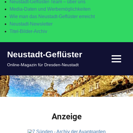
Neustadt-Geflüster-Team – über uns
Media-Daten und Werbemöglichkeiten
Wie man das Neustadt-Geflüster erreicht
Neustadt-Newsletter
Titel-Bilder-Archiv
Zum
Neustadt-Geflüster
Inhalt
springen
MENÜ
Online-Magazin für Dresden-Neustadt
Anzeige