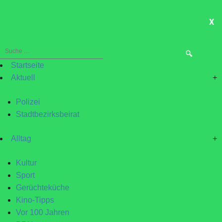
X
ME
Suche
nach:
Startseite
Aktuell
+
Polizei
Stadtbezirksbeirat
Alltag
+
Kultur
Sport
Gerüchteküche
Kino-Tipps
Vor 100 Jahren