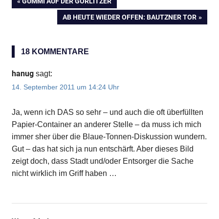
VORHERIGER
GUMMI AUF DER GÖRLITZER
Beitragsnavigation
BEITRAG:
NÄCHSTER
AB HEUTE WIEDER OFFEN: BAUTZNER TOR
BEITRAG:
18 KOMMENTARE
hanug
sagt:
14. September 2011 um 14:24 Uhr
Ja, wenn ich DAS so sehr – und auch die oft überfüllten
Papier-Container an anderer Stelle – da muss ich mich
immer sher über die Blaue-Tonnen-Diskussion wundern.
Gut – das hat sich ja nun entschärft. Aber dieses Bild
zeigt doch, dass Stadt und/oder Entsorger die Sache
nicht wirklich im Griff haben …