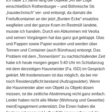
Ich habe 15 Jahre lang die Objekte „An der Loge“
einschließlich Rothenburger – und Böhmische Str.
„haustechnisch“ ver- und entsorgt, da damals die
Freiluftcontainer an der jetzt „Bunten Ecke“ ersatzlos
wegfielen und der ganze Kram im Restmüll landete,
musste ich handeln. Durch ein Abkommen mit Veolia
und seinen Vorgängern hat das ganz gut geklappt. Glas
und Pappen sowie Papier wurden und werden über
Tonnen und Container (auch Bürohaus) entsorgt. Das
Problem mit dem „Tonnenlärm“ zu nachtschlafender Zeit
habe ich heute morgen gegen 5:40 Uhr im Schlafanzug
mit dem derzeitigen Hausmeister (Fa. ISD) im Gespräch
geklärt. Mit Insiderwissen ist das möglich, da bei mir
noch Residenzpflicht bestand (Aufzugswärter). Wenn
die Hausmeister aber von Objekt zu Objekt düsen
müssen, ist die zeitliche Abstimmung nicht ganz einfach.
Leider haben nicht alle Mieter (Wohnung und Gewerbe)
meinEngagement unterstützt. Die Einen haben die