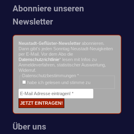
Abonniere unseren
Newsletter
Neustadt-Geflüster-Newsletter
abonnieren.
Dann gibt's jeden Sonntag Neustadt-Neuigkeiten
per E-Mail. Vor dem Abo die
Datenschutzrichtlinie
* lesen mit Infos zu
Anmeldeverfahren, statistischer Auswertung,
Widerruf.
Datenschutzbestimmungen
*
habe ich gelesen und stimme zu
Über uns