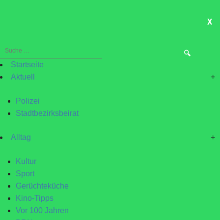
X
ME
Suche
nach:
Startseite
Aktuell
+
Polizei
Stadtbezirksbeirat
Alltag
+
Kultur
Sport
Gerüchteküche
Kino-Tipps
Vor 100 Jahren