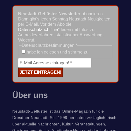
Neustadt-Geflüster-Newsletter
abonnieren.
Dann gibt's jeden Sonntag Neustadt-Neuigkeiten
per E-Mail. Vor dem Abo die
Datenschutzrichtlinie
* lesen mit Infos zu
Anmeldeverfahren, statistischer Auswertung,
Widerruf.
Datenschutzbestimmungen
*
habe ich gelesen und stimme zu
Über uns
Neustadt-Geflüster ist das Online-Magazin für die
Dresdner Neustadt. Seit 1999 berichten wir täglich frisch
über aktuelle Nachrichten, Kultur, Veranstaltungen,
Gastronomie, Politik, Stadtentwicklung und das Leben in