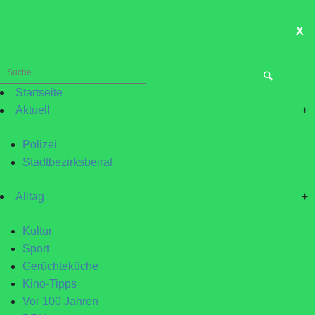
X
ME
Suche
nach:
Startseite
Aktuell
+
Polizei
Stadtbezirksbeirat
Alltag
+
Kultur
Sport
Gerüchteküche
Kino-Tipps
Vor 100 Jahren