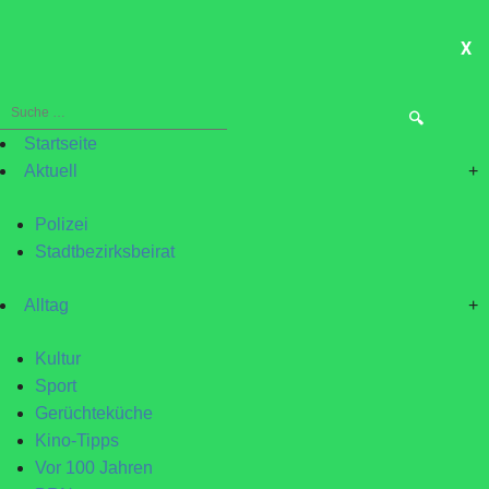
X
ME
Suche
nach:
Startseite
Aktuell
+
Polizei
Stadtbezirksbeirat
Alltag
+
Kultur
Sport
Gerüchteküche
Kino-Tipps
Vor 100 Jahren