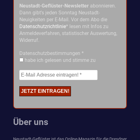
Neustadt-Geflüster-Newsletter
abonnieren.
Dann gibt's jeden Sonntag Neustadt-
Neuigkeiten per E-Mail. Vor dem Abo die
Datenschutzrichtlinie
* lesen mit Infos zu
Anmeldeverfahren, statistischer Auswertung,
Widerruf.
Datenschutzbestimmungen
*
habe ich gelesen und stimme zu
Über uns
Neustadt-Geflüster ist das Online-Magazin für die Dresdner