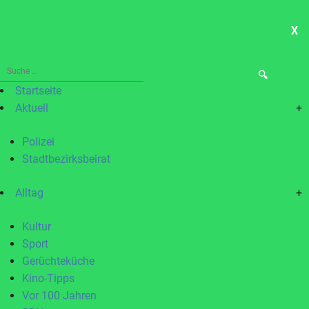
X
ME
Suche
nach:
Startseite
Aktuell
+
Polizei
Stadtbezirksbeirat
Alltag
+
Kultur
Sport
Gerüchteküche
Kino-Tipps
Vor 100 Jahren