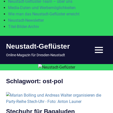
Neustadt-Geflüster-Team – über uns
Media-Daten und Werbemöglichkeiten
Wie man das Neustadt-Geflüster erreicht
Neustadt-Newsletter
Titel-Bilder-Archiv
Zum
Neustadt-Geflüster
Inhalt
springen
MENÜ
Online-Magazin für Dresden-Neustadt
Schlagwort:
ost-pol
Stechuhr für Bagaluden