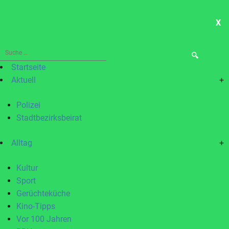
X
ME
Suche
nach:
Startseite
Aktuell
+
Polizei
Stadtbezirksbeirat
Alltag
+
Kultur
Sport
Gerüchteküche
Kino-Tipps
Vor 100 Jahren