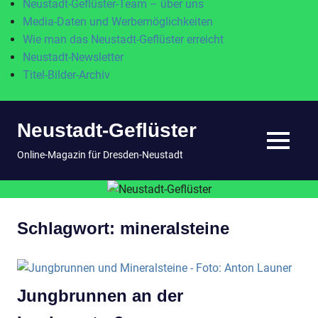
Neustadt-Geflüster-Team – über uns
Media-Daten und Werbemöglichkeiten
Wie man das Neustadt-Geflüster erreicht
Neustadt-Newsletter
Titel-Bilder-Archiv
Zum
Neustadt-Geflüster
Inhalt
springen
MENÜ
Online-Magazin für Dresden-Neustadt
Schlagwort:
mineralsteine
Jungbrunnen an der