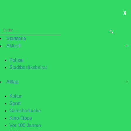
X
ME
Suche
nach:
Startseite
Aktuell
+
Polizei
Stadtbezirksbeirat
Alltag
+
Kultur
Sport
Gerüchteküche
Kino-Tipps
Vor 100 Jahren