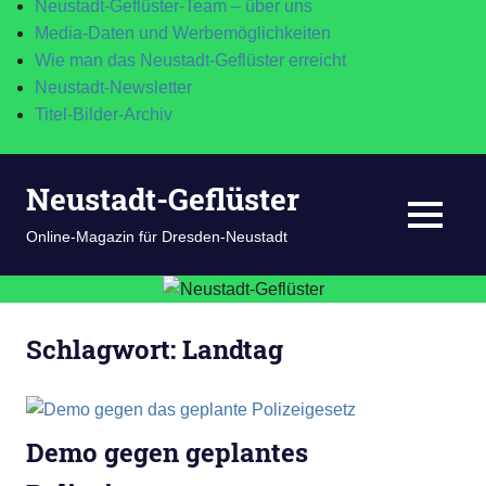
Neustadt-Geflüster-Team – über uns
Media-Daten und Werbemöglichkeiten
Wie man das Neustadt-Geflüster erreicht
Neustadt-Newsletter
Titel-Bilder-Archiv
Zum
Neustadt-Geflüster
Inhalt
springen
MENÜ
Online-Magazin für Dresden-Neustadt
Schlagwort:
Landtag
Demo gegen geplantes