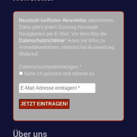
Neustadt-Geflüster-Newsletter
abonnieren.
Dann gibt's jeden Sonntag Neustadt-
Neuigkeiten per E-Mail. Vor dem Abo die
Datenschutzrichtlinie
* lesen mit Infos zu
Anmeldeverfahren, statistischer Auswertung,
Widerruf.
Datenschutzbestimmungen
*
habe ich gelesen und stimme zu
Über uns