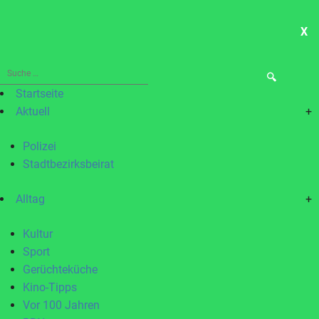
X
ME
Suche
nach:
Startseite
Aktuell
+
Polizei
Stadtbezirksbeirat
Alltag
+
Kultur
Sport
Gerüchteküche
Kino-Tipps
Vor 100 Jahren