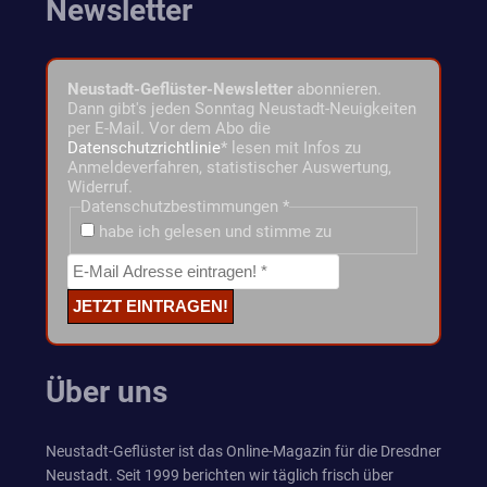
Newsletter
Neustadt-Geflüster-Newsletter
abonnieren.
Dann gibt's jeden Sonntag Neustadt-Neuigkeiten
per E-Mail. Vor dem Abo die
Datenschutzrichtlinie
* lesen mit Infos zu
Anmeldeverfahren, statistischer Auswertung,
Widerruf.
Datenschutzbestimmungen
*
habe ich gelesen und stimme zu
Über uns
Neustadt-Geflüster ist das Online-Magazin für die Dresdner
Neustadt. Seit 1999 berichten wir täglich frisch über