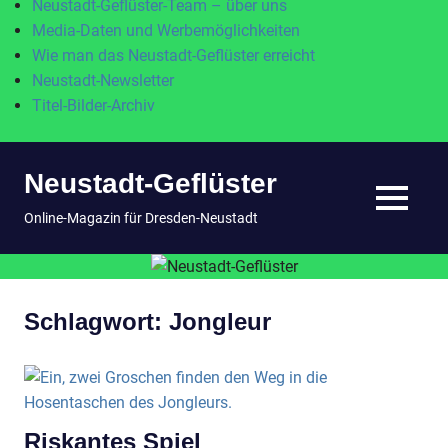
Neustadt-Geflüster-Team – über uns
Media-Daten und Werbemöglichkeiten
Wie man das Neustadt-Geflüster erreicht
Neustadt-Newsletter
Titel-Bilder-Archiv
Zum
Neustadt-Geflüster
Inhalt
springen
MENÜ
Online-Magazin für Dresden-Neustadt
Schlagwort:
Jongleur
Riskantes Spiel