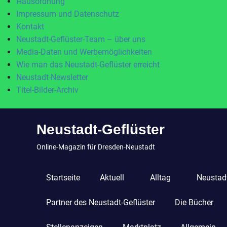
Hausordnung
Impressum und Datenschutz
Kontakt
Neustadt-Geflüster-Team – über uns
Media-Daten und Werbemöglichkeiten
Wie man das Neustadt-Geflüster erreicht
Neustadt-Newsletter
Titel-Bilder-Archiv
Zum
Neustadt-Geflüster
Inhalt
springen
Online-Magazin für Dresden-Neustadt
Startseite
Aktuell
Alltag
Neustadt
Partner des Neustadt-Geflüster
Die Bücher