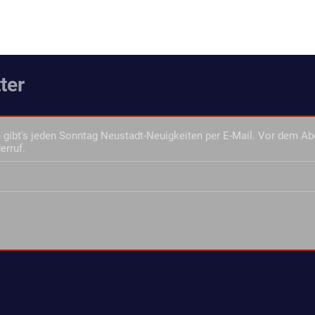
ter
gibt's jeden Sonntag Neustadt-Neuigkeiten per E-Mail. Vor dem Ab
erruf.