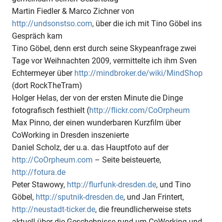
Martin Fiedler & Marco Zichner von
http://undsonstso.com
, über die ich mit Tino Göbel ins
Gespräch kam
Tino Göbel, denn erst durch seine Skypeanfrage zwei
Tage vor Weihnachten 2009, vermittelte ich ihm Sven
Echtermeyer über
http://mindbroker.de/wiki/MindShop
(dort RockTheTram)
Holger Helas, der von der ersten Minute die Dinge
fotografisch festhielt (
http://flickr.com/CoOrpheum
Max Pinno, der einen wunderbaren Kurzfilm über
CoWorking in Dresden inszenierte
Daniel Scholz, der u.a. das Hauptfoto auf der
http://CoOrpheum.com
– Seite beisteuerte,
http://fotura.de
Peter Stawowy,
http://flurfunk-dresden.de
, und Tino
Göbel,
http://sputnik-dresden.de
, und Jan Frintert,
http://neustadt-ticker.de
, die freundlicherweise stets
aktuell über die Geschehnisse rund um CoWorking und