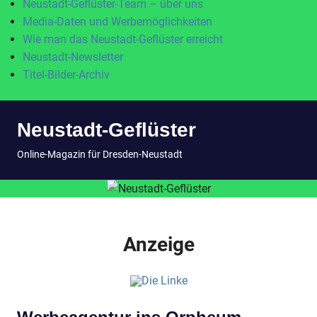
Neustadt-Geflüster-Team – über uns
Media-Daten und Werbemöglichkeiten
Wie man das Neustadt-Geflüster erreicht
Neustadt-Newsletter
Titel-Bilder-Archiv
Zum
Neustadt-Geflüster
Inhalt
springen
MENÜ
Online-Magazin für Dresden-Neustadt
Anzeige