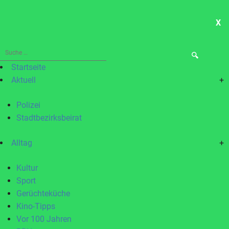
X
ME
Suche
nach:
Startseite
Aktuell
+
Polizei
Stadtbezirksbeirat
Alltag
+
Kultur
Sport
Gerüchteküche
Kino-Tipps
Vor 100 Jahren