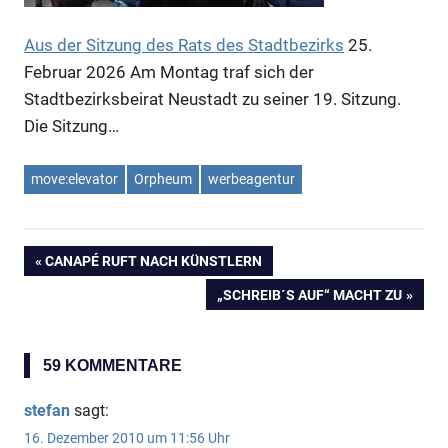
Aus der Sitzung des Rats des Stadtbezirks
25.
Februar 2026
Am Montag traf sich der
Stadtbezirksbeirat Neustadt zu seiner 19. Sitzung.
Die Sitzung…
move:elevator
Orpheum
werbeagentur
VORHERIGER
CANAPÉ RUFT NACH KÜNSTLERN
Beitragsnavigation
BEITRAG:
NÄCHSTER
„SCHREIB´S AUF“ MACHT ZU
BEITRAG:
59 KOMMENTARE
stefan
sagt:
16. Dezember 2010 um 11:56 Uhr