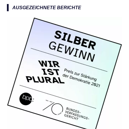
a
AUSGEZEICHNETE BERICHTE
c
h
: