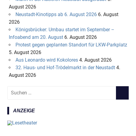
August 2026
Neustadt-Kinotipps ab 6. August 2026
6. August
2026
Königsbrücker: Umbau startet im September –
Infoabend am 20. August
6. August 2026
Protest gegen geplanten Standort für LKW-Parkplatz
5. August 2026
Aus Leonardo wird Kokolores
4. August 2026
32. Haus- und Hof-Trödelmarkt in der Neustadt
4.
August 2026
S
S
u
U
c
C
ANZEIGE
h
H
e
E
n
N
n