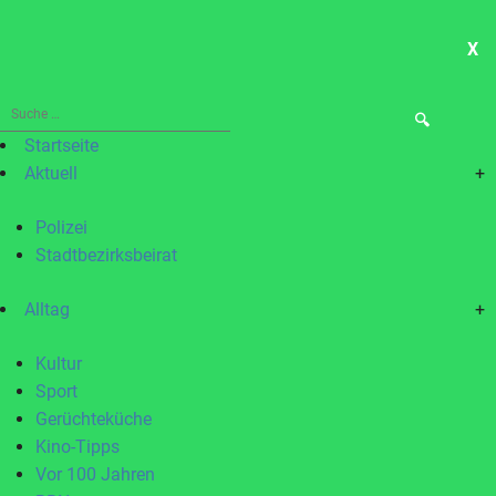
X
ME
Suche
nach:
Startseite
Aktuell
+
Polizei
Stadtbezirksbeirat
Alltag
+
Kultur
Sport
Gerüchteküche
Kino-Tipps
Vor 100 Jahren