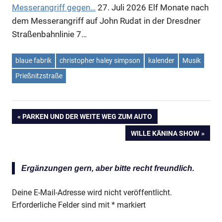
Messerangriff gegen…
27. Juli 2026
Elf Monate nach
dem Messerangriff auf John Rudat in der Dresdner
Straßenbahnlinie 7…
blaue fabrik
christopher haley simpson
kalender
Musik
Prießnitzstraße
VORHERIGER
PARKEN UND DER WEITE WEG ZUM AUTO
Anzeige
Beitragsnavigation
BEITRAG:
NÄCHSTER
WILLE KÄNINA SHOW
BEITRAG:
Anzeige
Ergänzungen gern, aber bitte recht freundlich.
Deine E-Mail-Adresse wird nicht veröffentlicht.
Erforderliche Felder sind mit
*
markiert