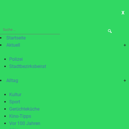
X
ME
Suche
nach:
Startseite
Aktuell
+
Polizei
Stadtbezirksbeirat
Alltag
+
Kultur
Sport
Gerüchteküche
Kino-Tipps
Vor 100 Jahren