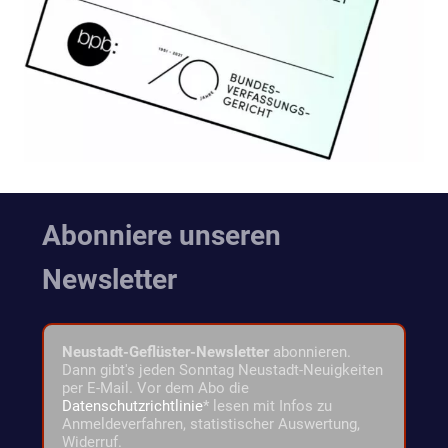
Abonniere unseren
Newsletter
Neustadt-Geflüster-Newsletter
abonnieren.
Dann gibt's jeden Sonntag Neustadt-Neuigkeiten
per E-Mail. Vor dem Abo die
Datenschutzrichtlinie
* lesen mit Infos zu
Anmeldeverfahren, statistischer Auswertung,
Widerruf.