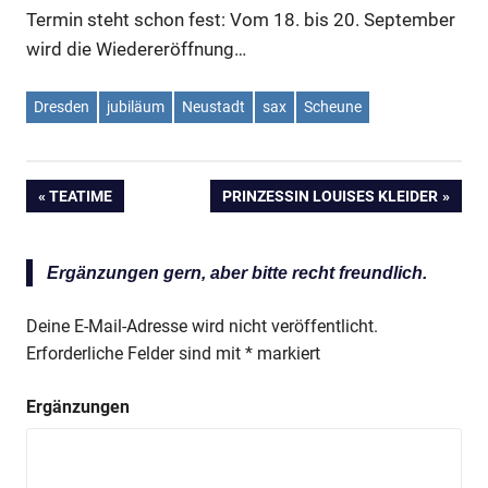
Termin steht schon fest: Vom 18. bis 20. September
wird die Wiedereröffnung…
Dresden
jubiläum
Neustadt
sax
Scheune
VORHERIGER
TEATIME
NÄCHSTER
PRINZESSIN LOUISES KLEIDER
Beitragsnavigation
BEITRAG:
BEITRAG:
Ergänzungen gern, aber bitte recht freundlich.
Deine E-Mail-Adresse wird nicht veröffentlicht.
Erforderliche Felder sind mit
*
markiert
Ergänzungen