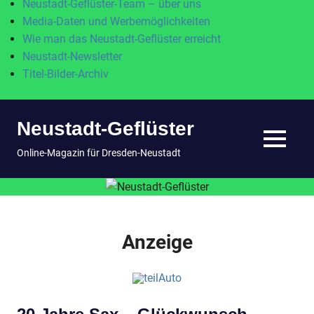
Neustadt-Geflüster-Team – über uns
Media-Daten und Werbemöglichkeiten
Wie man das Neustadt-Geflüster erreicht
Neustadt-Newsletter
Titel-Bilder-Archiv
Zum
Neustadt-Geflüster
Inhalt
springen
MENÜ
Online-Magazin für Dresden-Neustadt
Anzeige