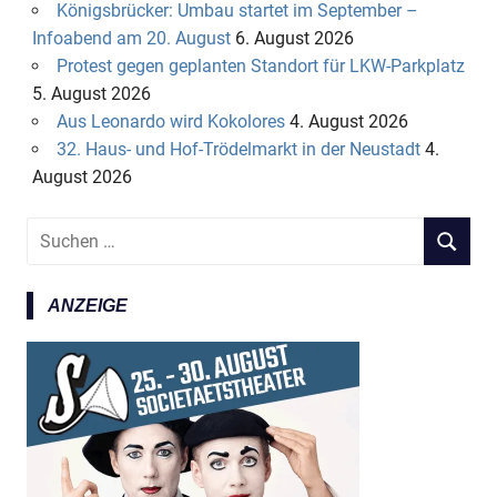
Königsbrücker: Umbau startet im September –
Infoabend am 20. August
6. August 2026
Protest gegen geplanten Standort für LKW-Parkplatz
5. August 2026
Aus Leonardo wird Kokolores
4. August 2026
32. Haus- und Hof-Trödelmarkt in der Neustadt
4.
August 2026
S
S
u
U
c
C
ANZEIGE
h
H
e
E
n
N
n
a
c
h