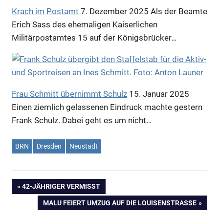
Krach im Postamt
7. Dezember 2025
Als der Beamte
Erich Sass des ehemaligen Kaiserlichen
Militärpostamtes 15 auf der Königsbrücker…
Frau Schmitt übernimmt Schulz
15. Januar 2025
Einen ziemlich gelassenen Eindruck machte gestern
Anzeige
Frank Schulz. Dabei geht es um nicht…
BRN
Dresden
Neustadt
VORHERIGER
42-JÄHRIGER VERMISST
Beitragsnavigation
BEITRAG:
NÄCHSTER
MALU FEIERT UMZUG AUF DIE LOUISENSTRASSE
BEITRAG: