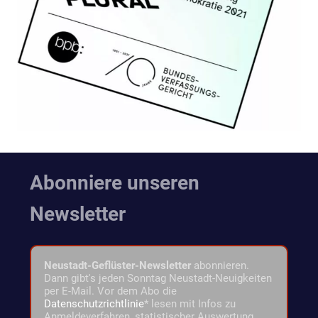
Abonniere unseren
Newsletter
Neustadt-Geflüster-Newsletter
abonnieren.
Dann gibt's jeden Sonntag Neustadt-Neuigkeiten
per E-Mail. Vor dem Abo die
Datenschutzrichtlinie
* lesen mit Infos zu
Anmeldeverfahren, statistischer Auswertung,