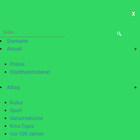
X
ME
Suche
nach:
Startseite
Aktuell
+
Polizei
Stadtbezirksbeirat
Alltag
+
Kultur
Sport
Gerüchteküche
Kino-Tipps
Vor 100 Jahren