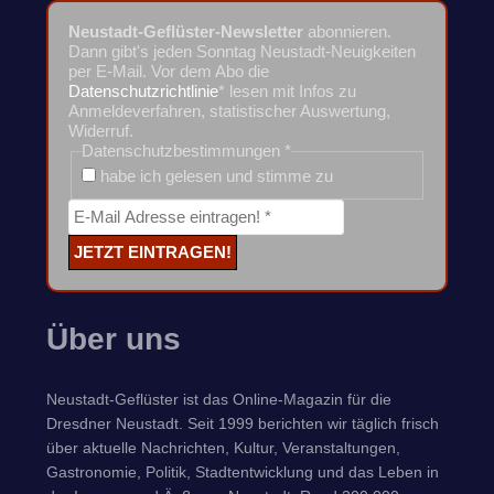
Neustadt-Geflüster-Newsletter
abonnieren.
Dann gibt's jeden Sonntag Neustadt-Neuigkeiten
per E-Mail. Vor dem Abo die
Datenschutzrichtlinie
* lesen mit Infos zu
Anmeldeverfahren, statistischer Auswertung,
Widerruf.
Datenschutzbestimmungen
*
habe ich gelesen und stimme zu
Über uns
Neustadt-Geflüster ist das Online-Magazin für die
Dresdner Neustadt. Seit 1999 berichten wir täglich frisch
über aktuelle Nachrichten, Kultur, Veranstaltungen,
Gastronomie, Politik, Stadtentwicklung und das Leben in