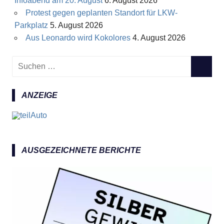
Infoabend am 20. August
6. August 2026
Protest gegen geplanten Standort für LKW-
Parkplatz
5. August 2026
Aus Leonardo wird Kokolores
4. August 2026
S
S
u
U
c
C
ANZEIGE
h
H
e
E
n
N
n
a
AUSGEZEICHNETE BERICHTE
c
h
: