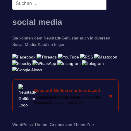
Suchen
SUCHEN
nach:
social media
Sie können dem Neustadt-Geflüster auch in diversen
Social-Media-Kanälen folgen.
Neustadt-Geflüster unterstützen!
♥
Unabhängiger Lokaljournalismus aus der
Dresdner Neustadt – seit 1999.
WordPress-Theme: Gridbox von ThemeZee.