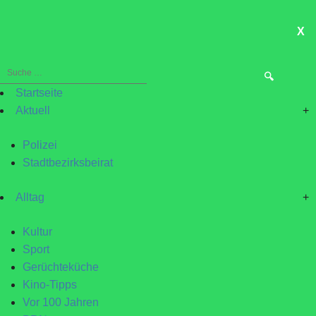
X
ME
Suche
nach:
Startseite
Aktuell
+
Polizei
Stadtbezirksbeirat
Alltag
+
Kultur
Sport
Gerüchteküche
Kino-Tipps
Vor 100 Jahren