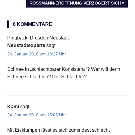
Beitragsnavigation
NÄCHSTER
ROSSMANN-ERÖFFNUNG VERZÖGERT SICH
BEITRAG:
6 KOMMENTARE
Pingback: Dresden Neustadt
Neustadtexperte
sagt:
24. Januar 2010 um 13:27 Uhr
Schnee in „schlachtbarer Konsistenz“? Wer will denn
Schnee schlachten? Der Schlächter?
Kami
sagt:
24. Januar 2010 um 15:05 Uhr
Mit Eisklumpen lässt es sich zumindest schlecht