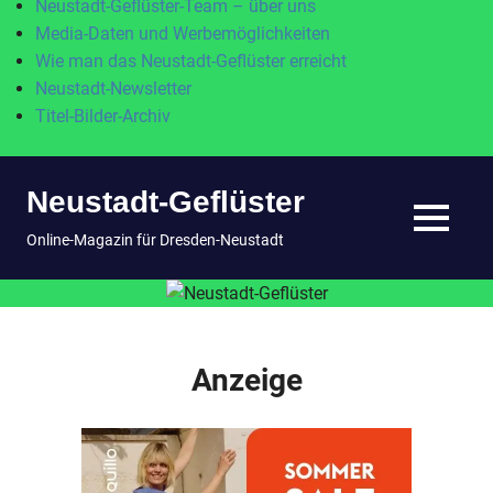
Neustadt-Geflüster-Team – über uns
Media-Daten und Werbemöglichkeiten
Wie man das Neustadt-Geflüster erreicht
Neustadt-Newsletter
Titel-Bilder-Archiv
Zum
Neustadt-Geflüster
Inhalt
springen
MENÜ
Online-Magazin für Dresden-Neustadt
Anzeige