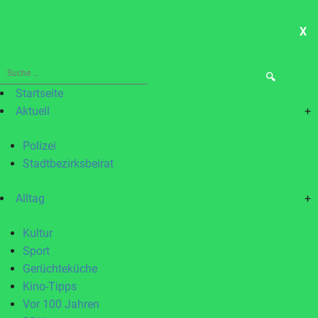
X
ME
Suche
nach:
Startseite
Aktuell
+
Polizei
Stadtbezirksbeirat
Alltag
+
Kultur
Sport
Gerüchteküche
Kino-Tipps
Vor 100 Jahren