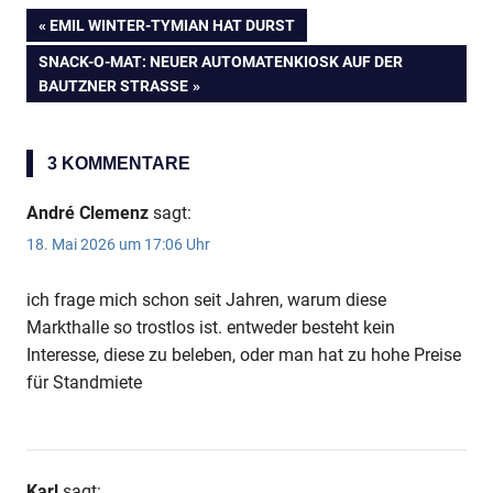
VORHERIGER
EMIL WINTER-TYMIAN HAT DURST
Beitragsnavigation
BEITRAG:
NÄCHSTER
SNACK-O-MAT: NEUER AUTOMATENKIOSK AUF DER
BEITRAG:
BAUTZNER STRASSE
3 KOMMENTARE
André Clemenz
sagt:
18. Mai 2026 um 17:06 Uhr
ich frage mich schon seit Jahren, warum diese
Markthalle so trostlos ist. entweder besteht kein
Interesse, diese zu beleben, oder man hat zu hohe Preise
für Standmiete
Karl
sagt: