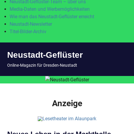
Neustadt-Geflüster-Team – über uns
Media-Daten und Werbemöglichkeiten
Wie man das Neustadt-Geflüster erreicht
Neustadt-Newsletter
Titel-Bilder-Archiv
Zum
Neustadt-Geflüster
Inhalt
springen
MENÜ
Online-Magazin für Dresden-Neustadt
Anzeige