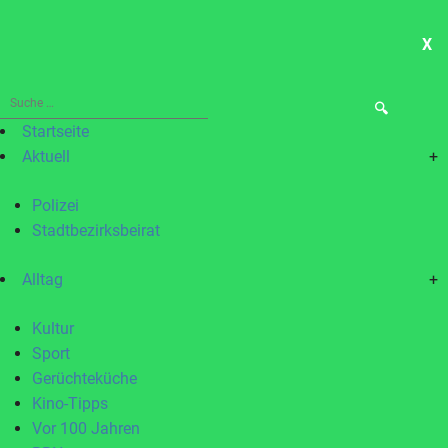
X
ME
Suche
nach:
Startseite
Aktuell
+
Polizei
Stadtbezirksbeirat
Alltag
+
Kultur
Sport
Gerüchteküche
Kino-Tipps
Vor 100 Jahren