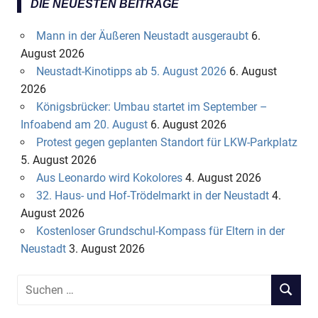
DIE NEUESTEN BEITRÄGE
Mann in der Äußeren Neustadt ausgeraubt
6.
August 2026
Neustadt-Kinotipps ab 5. August 2026
6. August
2026
Königsbrücker: Umbau startet im September –
Infoabend am 20. August
6. August 2026
Protest gegen geplanten Standort für LKW-Parkplatz
5. August 2026
Aus Leonardo wird Kokolores
4. August 2026
32. Haus- und Hof-Trödelmarkt in der Neustadt
4.
August 2026
Kostenloser Grundschul-Kompass für Eltern in der
Neustadt
3. August 2026
S
S
u
U