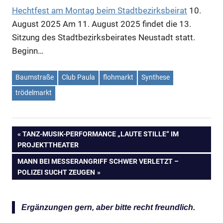
Hechtfest am Montag beim Stadtbezirksbeirat
10.
August 2025
Am 11. August 2025 findet die 13.
Sitzung des Stadtbezirksbeirates Neustadt statt.
Beginn…
Anzeige
Baumstraße
Club Paula
flohmarkt
Synthese
trödelmarkt
Anzeige
VORHERIGER
TANZ-MUSIK-PERFORMANCE „LAUTE STILLE“ IM
Anzeige
Beitragsnavigation
PROJEKTTHEATER
BEITRAG:
NÄCHSTER
MANN BEI MESSERANGRIFF SCHWER VERLETZT –
BEITRAG:
POLIZEI SUCHT ZEUGEN
Ergänzungen gern, aber bitte recht freundlich.