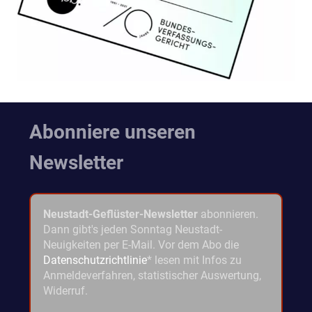
Abonniere unseren
Newsletter
Neustadt-Geflüster-Newsletter
abonnieren.
Dann gibt's jeden Sonntag Neustadt-
Neuigkeiten per E-Mail. Vor dem Abo die
Datenschutzrichtlinie
* lesen mit Infos zu
Anmeldeverfahren, statistischer Auswertung,
Widerruf.