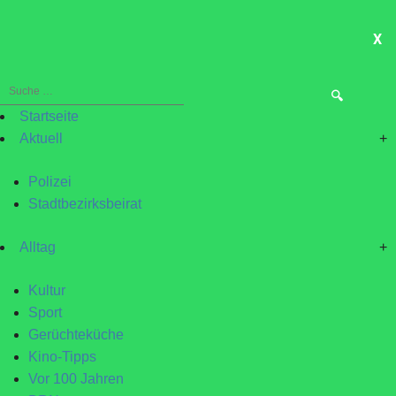
X
ME
Suche
nach:
Startseite
Aktuell
+
Polizei
Stadtbezirksbeirat
Alltag
+
Kultur
Sport
Gerüchteküche
Kino-Tipps
Vor 100 Jahren