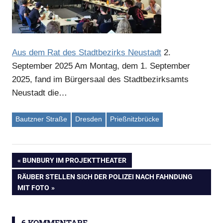
Aus dem Rat des Stadtbezirks Neustadt
2.
September 2025
Am Montag, dem 1. September
2025, fand im Bürgersaal des Stadtbezirksamts
Neustadt die…
Bautzner Straße
Dresden
Prießnitzbrücke
VORHERIGER
BUNBURY IM PROJEKTTHEATER
Beitragsnavigation
BEITRAG:
NÄCHSTER
RÄUBER STELLEN SICH DER POLIZEI NACH FAHNDUNG
BEITRAG:
MIT FOTO
6 KOMMENTARE