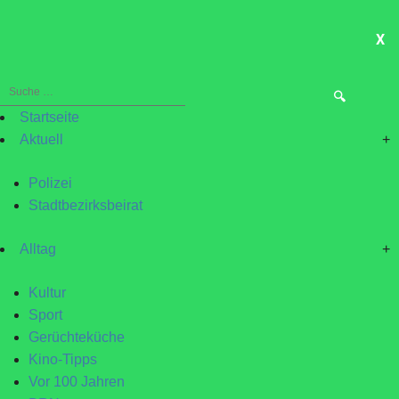
X
ME
Suche
nach:
Startseite
Aktuell
+
Polizei
Stadtbezirksbeirat
Alltag
+
Kultur
Sport
Gerüchteküche
Kino-Tipps
Vor 100 Jahren