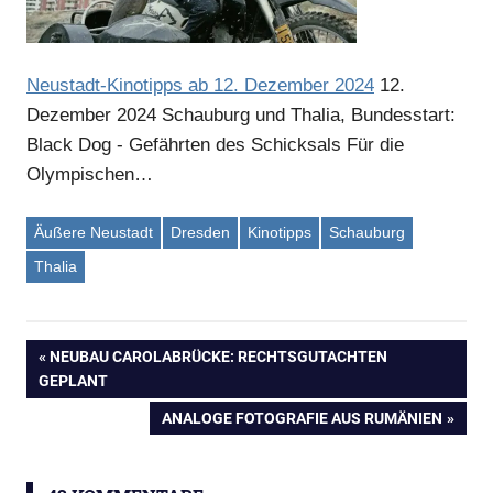
Neustadt-Kinotipps ab 12. Dezember 2024
12.
Dezember 2024
Schauburg und Thalia, Bundesstart:
Black Dog - Gefährten des Schicksals Für die
Olympischen…
Äußere Neustadt
Dresden
Kinotipps
Schauburg
Thalia
VORHERIGER
NEUBAU CAROLABRÜCKE: RECHTSGUTACHTEN
Beitragsnavigation
GEPLANT
BEITRAG:
NÄCHSTER
ANALOGE FOTOGRAFIE AUS RUMÄNIEN
BEITRAG: