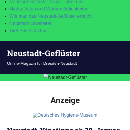
Neustadt-Geflüster-Team – über uns
Media-Daten und Werbemöglichkeiten
Wie man das Neustadt-Geflüster erreicht
Neustadt-Newsletter
Titel-Bilder-Archiv
Zum
Neustadt-Geflüster
Inhalt
springen
MENÜ
Online-Magazin für Dresden-Neustadt
Anzeige