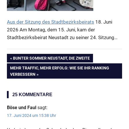
Anzeige
Aus der Sitzung des Stadtbezirksbeirats
18. Juni
2026
Am Montag, dem 15. Juni, kam der
Stadtbezirksbeirat Neustadt zu seiner 24. Sitzung…
VORHERIGER
BUNTER SOMMER NEUSTADT, DIE ZWEITE
Beitragsnavigation
BEITRAG:
NÄCHSTER
MEHR TRAFFIC, MEHR ERFOLG: WIE SIE IHR RANKING
BEITRAG:
VERBESSERN
25 KOMMENTARE
Böse und Faul
sagt:
17. Juni 2024 um 15:38 Uhr