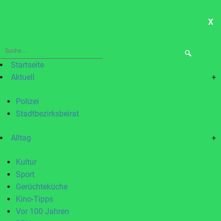
X
ME
Suche
nach:
Startseite
Aktuell
+
Polizei
Stadtbezirksbeirat
Alltag
+
Kultur
Sport
Gerüchteküche
Kino-Tipps
Vor 100 Jahren