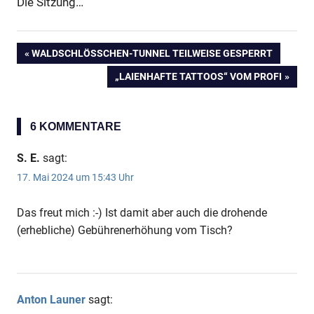
Die Sitzung…
VORHERIGER
WALDSCHLÖSSCHEN-TUNNEL TEILWEISE GESPERRT
Beitragsnavigation
BEITRAG:
NÄCHSTER
„LAIENHAFTE TATTOOS“ VOM PROFI
BEITRAG:
6 KOMMENTARE
S. E.
sagt:
17. Mai 2024 um 15:43 Uhr
Das freut mich :-) Ist damit aber auch die drohende
(erhebliche) Gebührenerhöhung vom Tisch?
Anton Launer
sagt: