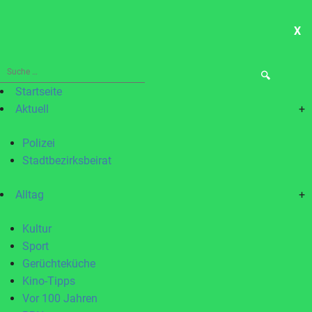
X
ME
Suche
nach:
Startseite
Aktuell
+
Polizei
Stadtbezirksbeirat
Alltag
+
Kultur
Sport
Gerüchteküche
Kino-Tipps
Vor 100 Jahren