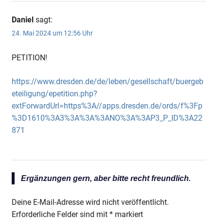
Daniel
sagt:
24. Mai 2024 um 12:56 Uhr
PETITION!
https://www.dresden.de/de/leben/gesellschaft/buergeb
eteiligung/epetition.php?
extForwardUrl=https%3A//apps.dresden.de/ords/f%3Fp
%3D1610%3A3%3A%3A%3ANO%3A%3AP3_P_ID%3A22
871
Ergänzungen gern, aber bitte recht freundlich.
Deine E-Mail-Adresse wird nicht veröffentlicht.
Erforderliche Felder sind mit
*
markiert