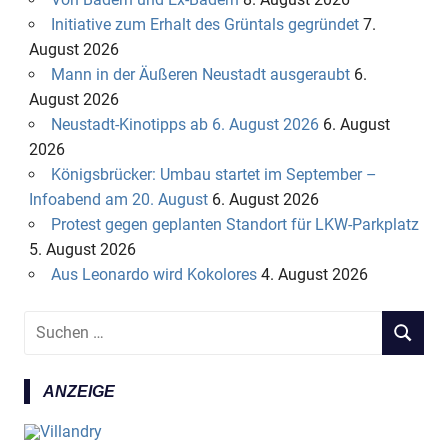
Initiative zum Erhalt des Grüntals gegründet
7.
August 2026
Mann in der Äußeren Neustadt ausgeraubt
6.
August 2026
Neustadt-Kinotipps ab 6. August 2026
6. August
2026
Königsbrücker: Umbau startet im September –
Infoabend am 20. August
6. August 2026
Protest gegen geplanten Standort für LKW-Parkplatz
5. August 2026
Aus Leonardo wird Kokolores
4. August 2026
S
S
u
U
c
C
ANZEIGE
h
H
e
E