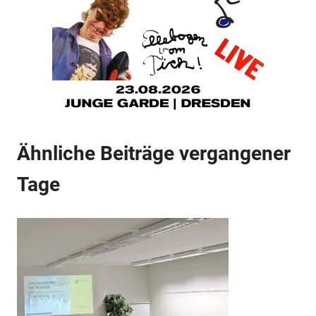
Anzeige
Ähnliche Beiträge vergangener
Anzeige
Tage
Anzeige