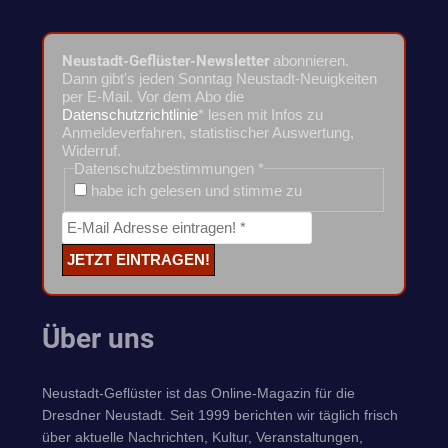
Neustadt-Geflüster-Newsletter
abonnieren.
Dann gibt's jeden Sonntag Neustadt-Neuigkeiten
per E-Mail. Vor dem Abo die
Datenschutzrichtlinie
* lesen mit Infos zu
Anmeldeverfahren, statistischer Auswertung,
Widerruf.
Datenschutzbestimmungen
*
habe ich gelesen und stimme zu
Über uns
Neustadt-Geflüster ist das Online-Magazin für die
Dresdner Neustadt. Seit 1999 berichten wir täglich frisch
über aktuelle Nachrichten, Kultur, Veranstaltungen,