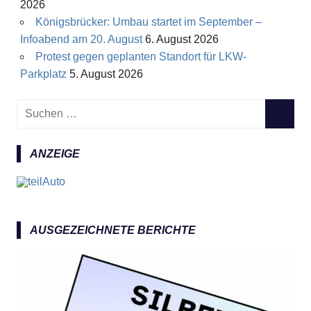
2026
Königsbrücker: Umbau startet im September –
Infoabend am 20. August
6. August 2026
Protest gegen geplanten Standort für LKW-
Parkplatz
5. August 2026
S
S
u
U
c
C
ANZEIGE
h
H
e
E
n
N
n
a
AUSGEZEICHNETE BERICHTE
c
h
: