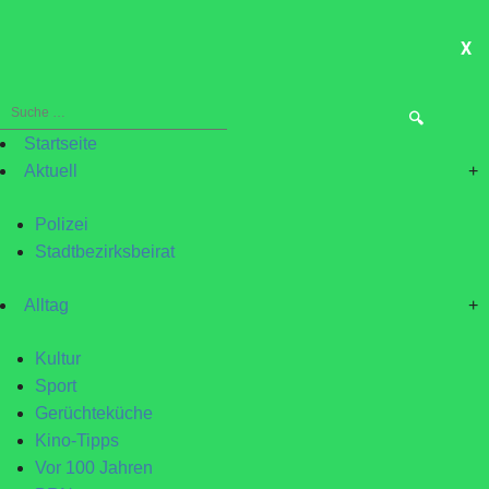
X
ME
Suche
nach:
Startseite
Aktuell
+
Polizei
Stadtbezirksbeirat
Alltag
+
Kultur
Sport
Gerüchteküche
Kino-Tipps
Vor 100 Jahren