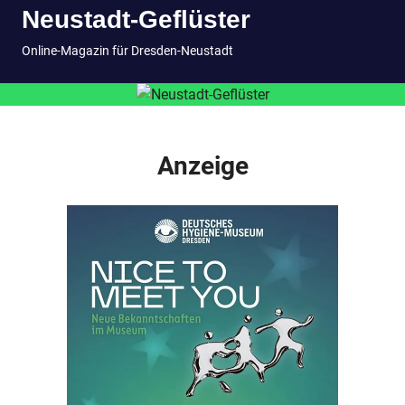
Neustadt-Geflüster
Inhalt
springen
MENÜ
Online-Magazin für Dresden-Neustadt
Anzeige