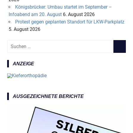
Königsbrücker: Umbau startet im September –
Infoabend am 20. August
6. August 2026
Protest gegen geplanten Standort für LKW-Parkplatz
5. August 2026
S
S
u
U
c
C
ANZEIGE
h
H
e
E
n
N
n
a
AUSGEZEICHNETE BERICHTE
c
h
: