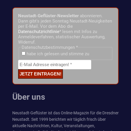
Neustadt-Geflüster-Newsletter
abonnieren.
Dann gibt's jeden Sonntag Neustadt-Neuigkeiten
per E-Mail. Vor dem Abo die
Datenschutzrichtlinie
* lesen mit Infos zu
Anmeldeverfahren, statistischer Auswertung,
Widerruf.
Datenschutzbestimmungen
*
habe ich gelesen und stimme zu
Über uns
Neustadt-Geflüster ist das Online-Magazin für die Dresdner
Neustadt. Seit 1999 berichten wir täglich frisch über
aktuelle Nachrichten, Kultur, Veranstaltungen,