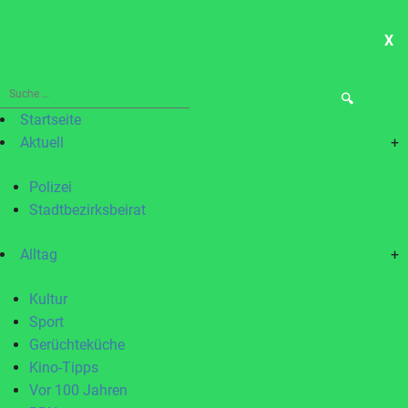
X
ME
Suche
nach:
Startseite
Aktuell
+
Polizei
Stadtbezirksbeirat
Alltag
+
Kultur
Sport
Gerüchteküche
Kino-Tipps
Vor 100 Jahren