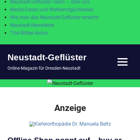
Neustadt-Geflüster-Team – über uns
Media-Daten und Werbemöglichkeiten
Wie man das Neustadt-Geflüster erreicht
Neustadt-Newsletter
Titel-Bilder-Archiv
Zum
Neustadt-Geflüster
Inhalt
springen
MENÜ
Online-Magazin für Dresden-Neustadt
Anzeige