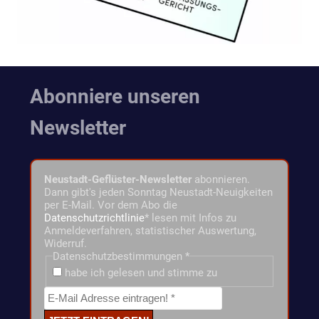
Abonniere unseren
Newsletter
Neustadt-Geflüster-Newsletter
abonnieren.
Dann gibt's jeden Sonntag Neustadt-Neuigkeiten
per E-Mail. Vor dem Abo die
Datenschutzrichtlinie
* lesen mit Infos zu
Anmeldeverfahren, statistischer Auswertung,
Widerruf.
Datenschutzbestimmungen
*
habe ich gelesen und stimme zu