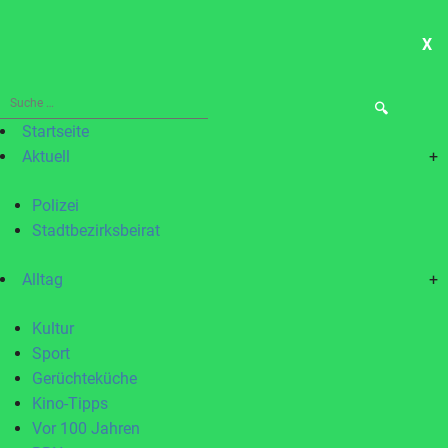
X
ME
Suche
nach:
Startseite
Aktuell
+
Polizei
Stadtbezirksbeirat
Alltag
+
Kultur
Sport
Gerüchteküche
Kino-Tipps
Vor 100 Jahren