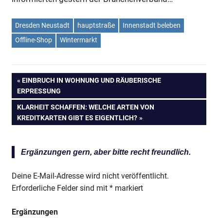
Dresden Neustadt
hauptstraße
Innenstadt beleben
Offline-Shop
Wintermarkt
VORHERIGER
EINBRUCH IN WOHNUNG UND RÄUBERISCHE
Beitragsnavigation
ERPRESSUNG
BEITRAG:
NÄCHSTER
KLARHEIT SCHAFFEN: WELCHE ARTEN VON
BEITRAG:
KREDITKARTEN GIBT ES EIGENTLICH?
Ergänzungen gern, aber bitte recht freundlich.
Deine E-Mail-Adresse wird nicht veröffentlicht.
Erforderliche Felder sind mit
*
markiert
Ergänzungen