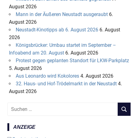
August 2026
Mann in der Äußeren Neustadt ausgeraubt
6.
August 2026
Neustadt-Kinotipps ab 6. August 2026
6. August
2026
Königsbrücker: Umbau startet im September –
Infoabend am 20. August
6. August 2026
Protest gegen geplanten Standort für LKW-Parkplatz
5. August 2026
Aus Leonardo wird Kokolores
4. August 2026
32. Haus- und Hof-Trödelmarkt in der Neustadt
4.
August 2026
S
S
u
U
c
C
ANZEIGE
h
H
e