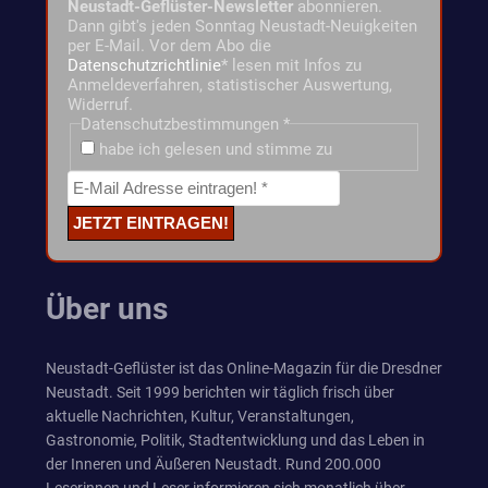
Neustadt-Geflüster-Newsletter
abonnieren.
Dann gibt's jeden Sonntag Neustadt-Neuigkeiten
per E-Mail. Vor dem Abo die
Datenschutzrichtlinie
* lesen mit Infos zu
Anmeldeverfahren, statistischer Auswertung,
Widerruf.
Datenschutzbestimmungen
*
habe ich gelesen und stimme zu
Über uns
Neustadt-Geflüster ist das Online-Magazin für die Dresdner
Neustadt. Seit 1999 berichten wir täglich frisch über
aktuelle Nachrichten, Kultur, Veranstaltungen,
Gastronomie, Politik, Stadtentwicklung und das Leben in
der Inneren und Äußeren Neustadt. Rund 200.000