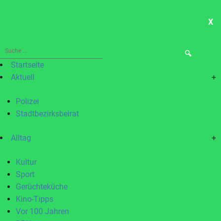
X
ME
Suche
nach:
Startseite
Aktuell
+
Polizei
Stadtbezirksbeirat
Alltag
+
Kultur
Sport
Gerüchteküche
Kino-Tipps
Vor 100 Jahren