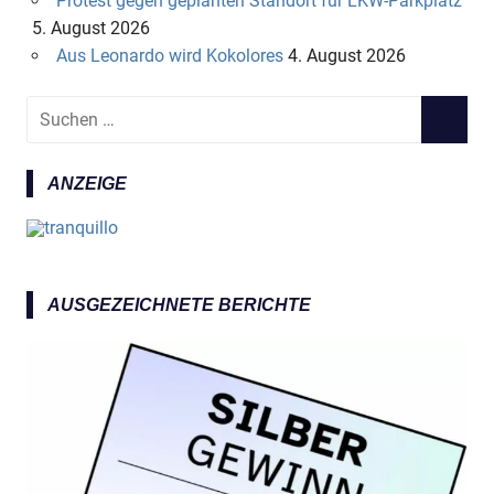
Protest gegen geplanten Standort für LKW-Parkplatz
5. August 2026
Aus Leonardo wird Kokolores
4. August 2026
S
S
u
U
c
C
ANZEIGE
h
H
e
E
n
N
n
a
AUSGEZEICHNETE BERICHTE
c
h
: