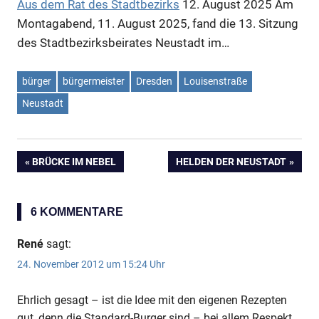
Aus dem Rat des Stadtbezirks
12. August 2025
Am
Montagabend, 11. August 2025, fand die 13. Sitzung
Anzeige
des Stadtbezirksbeirates Neustadt im…
bürger
bürgermeister
Dresden
Louisenstraße
Neustadt
VORHERIGER
BRÜCKE IM NEBEL
NÄCHSTER
HELDEN DER NEUSTADT
Beitragsnavigation
BEITRAG:
BEITRAG:
6 KOMMENTARE
René
sagt:
Anzeige
24. November 2012 um 15:24 Uhr
Ehrlich gesagt – ist die Idee mit den eigenen Rezepten
gut, denn die Standard-Burger sind – bei allem Respekt