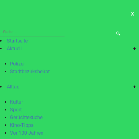
X
ME
Suche
nach:
Startseite
Aktuell
+
Polizei
Stadtbezirksbeirat
Alltag
+
Kultur
Sport
Gerüchteküche
Kino-Tipps
Vor 100 Jahren