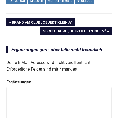
13.februar
Dresden
Menschenkette
Neustadt
VORHERIGER
BRAND AM CLUB „OBJEKT KLEIN A“
Beitragsnavigation
BEITRAG:
NÄCHSTER
SECHS JAHRE „BETREUTES SINGEN“
BEITRAG:
Anzeige
Ergänzungen gern, aber bitte recht freundlich.
Deine E-Mail-Adresse wird nicht veröffentlicht.
Erforderliche Felder sind mit
*
markiert
Ergänzungen