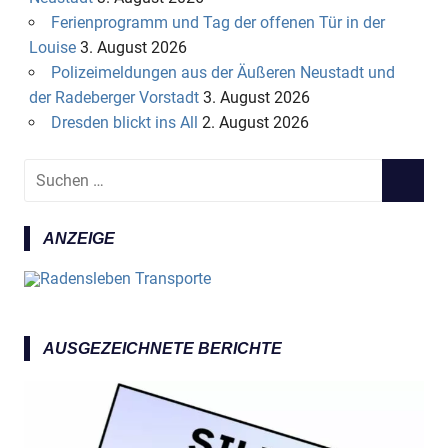
Ferienprogramm und Tag der offenen Tür in der
Louise
3. August 2026
Polizeimeldungen aus der Äußeren Neustadt und
der Radeberger Vorstadt
3. August 2026
Dresden blickt ins All
2. August 2026
S
S
u
U
c
C
ANZEIGE
h
H
e
E
n
N
n
a
AUSGEZEICHNETE BERICHTE
c
h
: