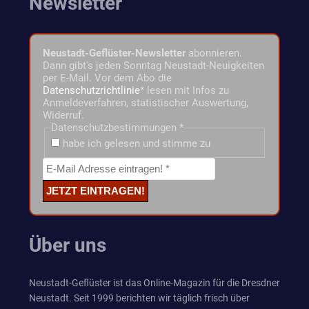
Newsletter
Neustadt-Geflüster-Newsletter
abonnieren.
Dann gibt's jeden Sonntag Neustadt-Neuigkeiten
per E-Mail. Vor dem Abo die
Datenschutzrichtlinie
* lesen mit Infos zu
Anmeldeverfahren, statistischer Auswertung,
Widerruf.
Datenschutzbestimmungen
*
habe ich gelesen und stimme zu
Über uns
Neustadt-Geflüster ist das Online-Magazin für die Dresdner
Neustadt. Seit 1999 berichten wir täglich frisch über