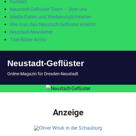
Kontakt
Neustadt-Geflüster-Team – über uns
Media-Daten und Werbemöglichkeiten
Wie man das Neustadt-Geflüster erreicht
Neustadt-Newsletter
Titel-Bilder-Archiv
Zum
Neustadt-Geflüster
Inhalt
springen
MENÜ
Online-Magazin für Dresden-Neustadt
Anzeige