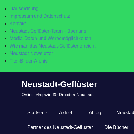
Hausordnung
Impressum und Datenschutz
Kontakt
Neustadt-Geflüster-Team – über uns
Media-Daten und Werbemöglichkeiten
Wie man das Neustadt-Geflüster erreicht
Neustadt-Newsletter
Titel-Bilder-Archiv
Zum
Neustadt-Geflüster
Inhalt
springen
Online-Magazin für Dresden-Neustadt
Startseite
Aktuell
Alltag
Neustad
Partner des Neustadt-Geflüster
Die Bücher