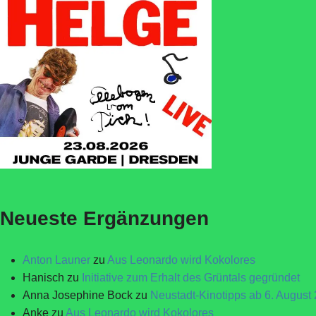
Neueste Ergänzungen
Anton Launer
zu
Aus Leonardo wird Kokolores
Hanisch
zu
Initiative zum Erhalt des Grüntals gegründet
Anna Josephine Bock
zu
Neustadt-Kinotipps ab 6. August
Anke
zu
Aus Leonardo wird Kokolores