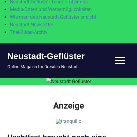
Neustadt-Geflüster-Team – über uns
Media-Daten und Werbemöglichkeiten
Wie man das Neustadt-Geflüster erreicht
Neustadt-Newsletter
Titel-Bilder-Archiv
Zum
Neustadt-Geflüster
Inhalt
springen
MENÜ
Online-Magazin für Dresden-Neustadt
Anzeige