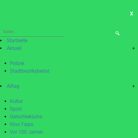
X
ME
Suche
nach:
Startseite
Aktuell
+
Polizei
Stadtbezirksbeirat
Alltag
+
Kultur
Sport
Gerüchteküche
Kino-Tipps
Vor 100 Jahren