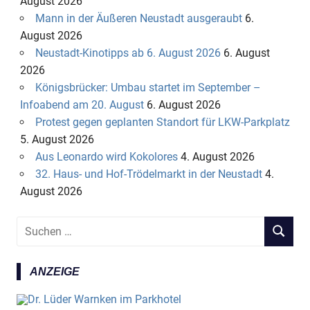
August 2026
Mann in der Äußeren Neustadt ausgeraubt
6.
August 2026
Neustadt-Kinotipps ab 6. August 2026
6. August
2026
Königsbrücker: Umbau startet im September –
Infoabend am 20. August
6. August 2026
Protest gegen geplanten Standort für LKW-Parkplatz
5. August 2026
Aus Leonardo wird Kokolores
4. August 2026
32. Haus- und Hof-Trödelmarkt in der Neustadt
4.
August 2026
S
S
u
U
c
C
ANZEIGE
h
H
e
E