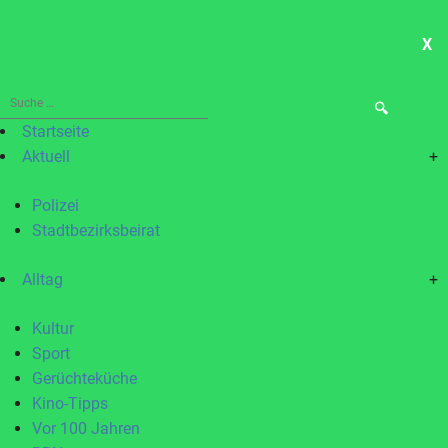
X
ME
Suche
nach:
Startseite
Aktuell
+
Polizei
Stadtbezirksbeirat
Alltag
+
Kultur
Sport
Gerüchteküche
Kino-Tipps
Vor 100 Jahren