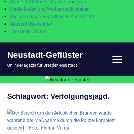
Neustadt-Geflüster-Team – über uns
Media-Daten und Werbemöglichkeiten
Wie man das Neustadt-Geflüster erreicht
Neustadt-Newsletter
Titel-Bilder-Archiv
Zum
Neustadt-Geflüster
Inhalt
springen
MENÜ
Online-Magazin für Dresden-Neustadt
Schlagwort:
Verfolgungsjagd.