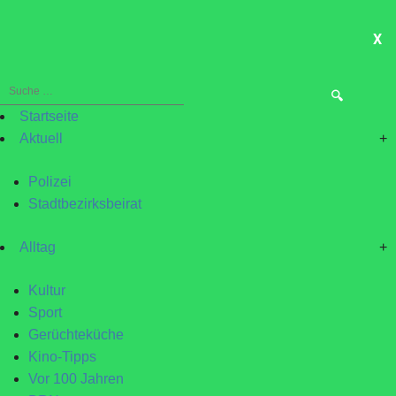
X
ME
Suche
nach:
Startseite
Aktuell
+
Polizei
Stadtbezirksbeirat
Alltag
+
Kultur
Sport
Gerüchteküche
Kino-Tipps
Vor 100 Jahren