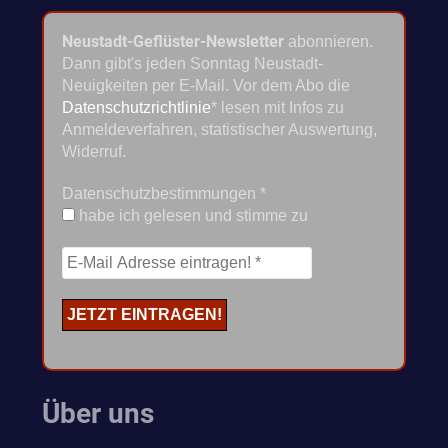
Neustadt-Geflüster-Newsletter
abonnieren.
Dann gibt's jeden Sonntag Neustadt-
Neuigkeiten per E-Mail. Vor dem Abo die
Datenschutzrichtlinie
* lesen mit Infos zu
Anmeldeverfahren, statistischer Auswertung,
Widerruf.
Datenschutzbestimmungen
*
habe ich gelesen und stimme zu
Über uns