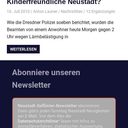
Kinderfreundliche Neustadt?
16. Juli 2010
Anton Launer
Nachrichten
/ 12 Ergänzungen
Wie die Dresdner Polizei soeben berichtet, wurden die
Beamten von einem Anwohner heute Morgen gegen 2
Uhr wegen Lärmbelästigung in
WEITERLESEN
Abonniere unseren
Newsletter
Neustadt-Geflüster-Newsletter
abonnieren.
Dann gibt's jeden Sonntag Neustadt-Neuigkeiten
per E-Mail. Vor dem Abo die
Datenschutzrichtlinie
* lesen mit Infos zu
Anmeldeverfahren, statistischer Auswertung,