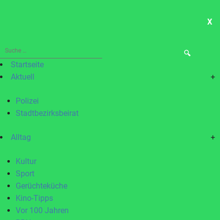
X
ME
Suche
nach:
Startseite
Aktuell
+
Polizei
Stadtbezirksbeirat
Alltag
+
Kultur
Sport
Gerüchteküche
Kino-Tipps
Vor 100 Jahren