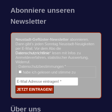
Abonniere unseren
Newsletter
Neustadt-Geflüster-Newsletter
abonnieren.
Dann gibt's jeden Sonntag Neustadt-Neuigkeiten
per E-Mail. Vor dem Abo die
Datenschutzrichtlinie
* lesen mit Infos zu
Anmeldeverfahren, statistischer Auswertung,
Widerruf.
Datenschutzbestimmungen
*
habe ich gelesen und stimme zu
Über uns