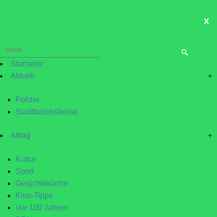
X
ME
Suche
nach:
Startseite
Aktuell
+
Polizei
Stadtbezirksbeirat
Alltag
+
Kultur
Sport
Gerüchteküche
Kino-Tipps
Vor 100 Jahren