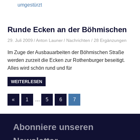
umgestürzt
Runde Ecken an der Böhmischen
29. Juli 2009
Anton Launer
Nachrichten
/ 28 Ergänzungen
Im Zuge der Ausbauarbeiten der Böhmischen Straße
werden zurzeit die Ecken zur Rothenburger beseitigt.
Alles wird schön rund und für
WEITERLESEN
«
Vorherige
1
…
5
6
7
Seitennummerierung
Beiträge
der
Abonniere unseren
Beiträge