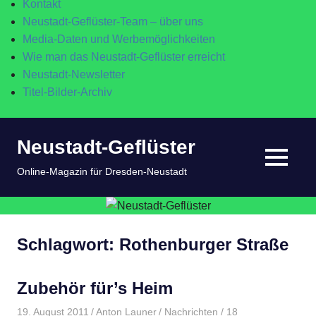
Kontakt
Neustadt-Geflüster-Team – über uns
Media-Daten und Werbemöglichkeiten
Wie man das Neustadt-Geflüster erreicht
Neustadt-Newsletter
Titel-Bilder-Archiv
Zum
Neustadt-Geflüster
Inhalt
springen
MENÜ
Online-Magazin für Dresden-Neustadt
Schlagwort:
Rothenburger Straße
Zubehör für’s Heim
19. August 2011
Anton Launer
Nachrichten
/ 18