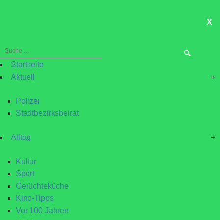
X
ME
Suche
nach:
Startseite
Aktuell
+
Polizei
Stadtbezirksbeirat
Alltag
+
Kultur
Sport
Gerüchteküche
Kino-Tipps
Vor 100 Jahren