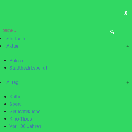
X
ME
Suche
nach:
Startseite
Aktuell
+
Polizei
Stadtbezirksbeirat
Alltag
+
Kultur
Sport
Gerüchteküche
Kino-Tipps
Vor 100 Jahren