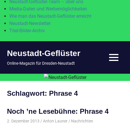
Neustadt-Geflüster-Team – über uns
Media-Daten und Werbemöglichkeiten
Wie man das Neustadt-Geflüster erreicht
Neustadt-Newsletter
Titel-Bilder-Archiv
Zum
Neustadt-Geflüster
Inhalt
springen
MENÜ
Online-Magazin für Dresden-Neustadt
Schlagwort:
Phrase 4
Noch ’ne Lesebühne: Phrase 4
2. Dezember 2013
Anton Launer
Nachrichten