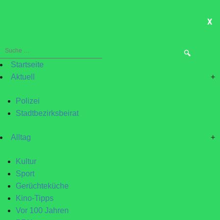
X
ME
Suche
nach:
Startseite
Aktuell
+
Polizei
Stadtbezirksbeirat
Alltag
+
Kultur
Sport
Gerüchteküche
Kino-Tipps
Vor 100 Jahren