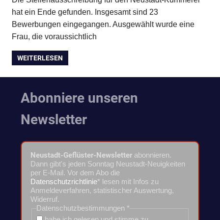
hat ein Ende gefunden. Insgesamt sind 23
Bewerbungen eingegangen. Ausgewählt wurde eine
Frau, die voraussichtlich
WEITERLESEN
Abonniere unseren
Newsletter
Neustadt-Geflüster-Newsletter
abonnieren.
Dann gibt's jeden Sonntag Neustadt-Neuigkeiten
per E-Mail. Vor dem Abo die
Datenschutzrichtlinie
* lesen mit Infos zu
Anmeldeverfahren, statistischer Auswertung,
Widerruf.
Datenschutzbestimmungen
*
habe ich gelesen und stimme zu