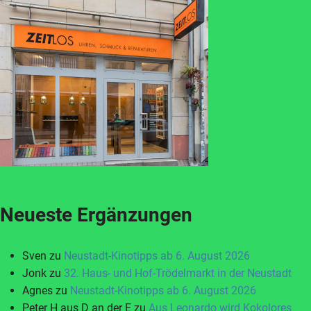
Neueste Ergänzungen
Sven
zu
Neustadt-Kinotipps ab 6. August 2026
Jonk
zu
32. Haus- und Hof-Trödelmarkt in der Neustadt
Agnes
zu
Neustadt-Kinotipps ab 6. August 2026
Peter H aus D an der E
zu
Aus Leonardo wird Kokolores