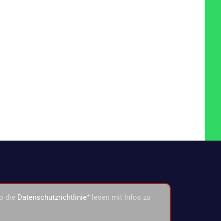
o die
Datenschutzrichtlinie
* lesen mit Infos zu