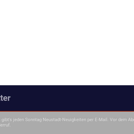
ter
gibt's jeden Sonntag Neustadt-Neuigkeiten per E-Mail. Vor dem Ab
erruf.