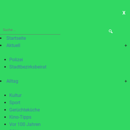
X
ME
Suche
nach:
Startseite
Aktuell
+
Polizei
Stadtbezirksbeirat
Alltag
+
Kultur
Sport
Gerüchteküche
Kino-Tipps
Vor 100 Jahren