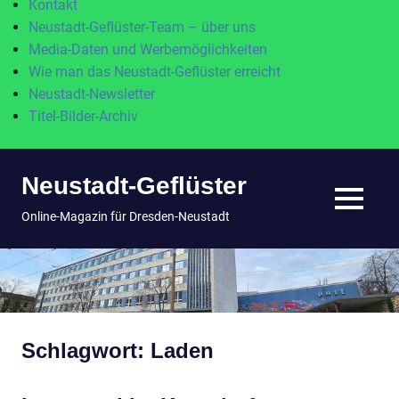
Kontakt
Neustadt-Geflüster-Team – über uns
Media-Daten und Werbemöglichkeiten
Wie man das Neustadt-Geflüster erreicht
Neustadt-Newsletter
Titel-Bilder-Archiv
Zum
Neustadt-Geflüster
Inhalt
springen
MENÜ
Online-Magazin für Dresden-Neustadt
Schlagwort:
Laden