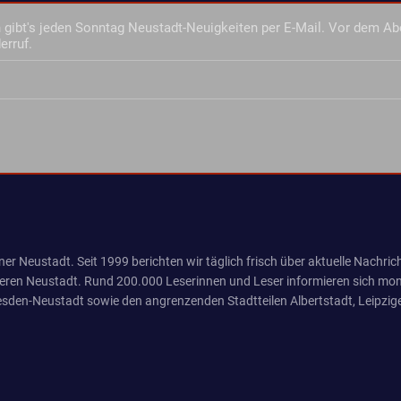
gibt's jeden Sonntag Neustadt-Neuigkeiten per E-Mail. Vor dem Ab
erruf.
er Neustadt. Seit 1999 berichten wir täglich frisch über aktuelle Nachrich
eren Neustadt. Rund 200.000 Leserinnen und Leser informieren sich mona
sden-Neustadt sowie den angrenzenden Stadtteilen Albertstadt, Leipzige