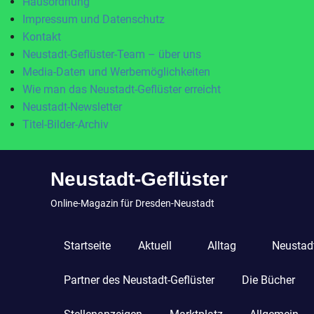
Hausordnung
Impressum und Datenschutz
Kontakt
Neustadt-Geflüster-Team – über uns
Media-Daten und Werbemöglichkeiten
Wie man das Neustadt-Geflüster erreicht
Neustadt-Newsletter
Titel-Bilder-Archiv
Zum
Neustadt-Geflüster
Inhalt
springen
Online-Magazin für Dresden-Neustadt
Startseite
Aktuell
Alltag
Neustadt
Partner des Neustadt-Geflüster
Die Bücher