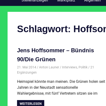
Stellenanzeigen
Marktplatz
Allgemein
Schlagwort:
Hoffs
Jens Hoffsommer – Bündnis
90/Die Grünen
21. Mai 2014
Anton Launer
Interviews
,
Politik
/ 21
Ergänzungen
Heimspiel könnte man meinen. Die Grünen holen seit
Jahren in der Neustadt sensationelle
Wahlergebnisse, mit fünf Vertretern sitzen sie im
WEITERLESEN