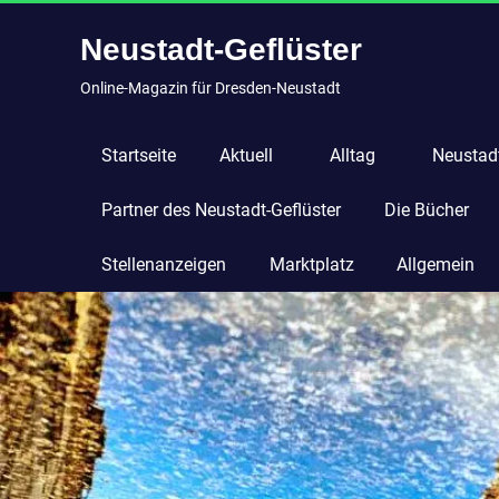
Zum
Neustadt-Geflüster
Inhalt
springen
Online-Magazin für Dresden-Neustadt
Startseite
Aktuell
Alltag
Neustadt
Partner des Neustadt-Geflüster
Die Bücher
Stellenanzeigen
Marktplatz
Allgemein