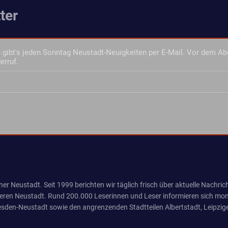
ter
gibt's jeden Sonntag Neustadt-Neuigkeiten per E-Mail. Vor dem Ab
erruf.
er Neustadt. Seit 1999 berichten wir täglich frisch über aktuelle Nachrich
eren Neustadt. Rund 200.000 Leserinnen und Leser informieren sich mona
sden-Neustadt sowie den angrenzenden Stadtteilen Albertstadt, Leipzige