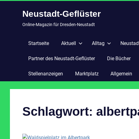
Zum
Neustadt-Geflüster
Inhalt
springen
Online-Magazin für Dresden-Neustadt
Startseite
Aktuell
Alltag
Neustadt
Partner des Neustadt-Geflüster
Die Bücher
Stellenanzeigen
Marktplatz
Allgemein
Schlagwort:
albertp