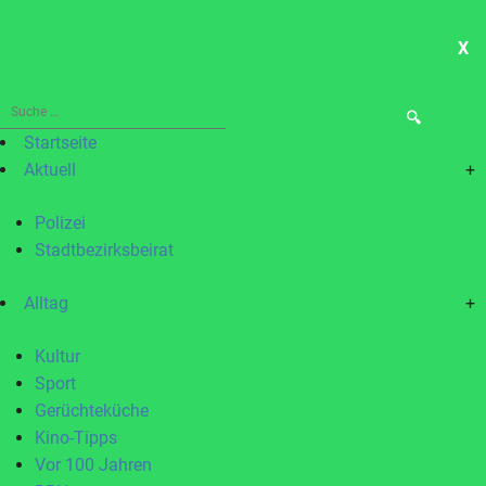
X
ME
Suche
nach:
Startseite
Aktuell
+
Polizei
Stadtbezirksbeirat
Alltag
+
Kultur
Sport
Gerüchteküche
Kino-Tipps
Vor 100 Jahren