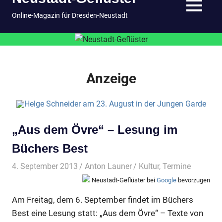
springen
MENÜ
Online-Magazin für Dresden-Neustadt
Anzeige
„Aus dem Övre“ – Lesung im
Büchers Best
4. September 2013
Anton Launer
Kultur
,
Termine
Neustadt-Geflüster bei
Google
bevorzugen
Am Freitag, dem 6. September findet im Büchers
Best eine Lesung statt: „Aus dem Övre“ – Texte von