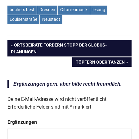
büchers best
Dresden
Gitarrenmusik
lesung
Louisenstraße
Neustadt
VORHERIGER
ORTSBEIRÄTE FORDERN STOPP DER GLOBUS-
Beitragsnavigation
PLANUNGEN
BEITRAG:
NÄCHSTER
TÖPFERN ODER TANZEN
BEITRAG:
Ergänzungen gern, aber bitte recht freundlich.
Deine E-Mail-Adresse wird nicht veröffentlicht.
Erforderliche Felder sind mit
*
markiert
Ergänzungen