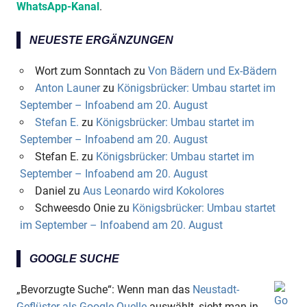
WhatsApp-Kanal
.
NEUESTE ERGÄNZUNGEN
Wort zum Sonntach
zu
Von Bädern und Ex-Bädern
Anton Launer
zu
Königsbrücker: Umbau startet im
September – Infoabend am 20. August
Stefan E.
zu
Königsbrücker: Umbau startet im
September – Infoabend am 20. August
Stefan E.
zu
Königsbrücker: Umbau startet im
September – Infoabend am 20. August
Daniel
zu
Aus Leonardo wird Kokolores
Schweesdo Onie
zu
Königsbrücker: Umbau startet
im September – Infoabend am 20. August
GOOGLE SUCHE
„Bevorzugte Suche“: Wenn man das
Neustadt-
Geflüster als Google-Quelle
auswählt, sieht man in