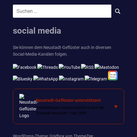
Suchen
SUCHEN
nach:
social media
Sie können dem Neustadt-Geflüster auch in diversen
Social-Media-Kanälen folgen.
Neustadt-Geflüster unterstützen!
♥
Unabhängiger Lokaljournalismus aus der
Dresdner Neustadt – seit 1999.
WordPress-Theme: Gridbox von ThemeZee.