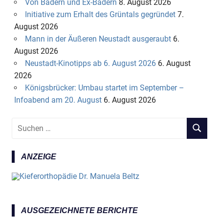
Von Bädern und Ex-Bädern
8. August 2026
Initiative zum Erhalt des Grüntals gegründet
7.
August 2026
Mann in der Äußeren Neustadt ausgeraubt
6.
August 2026
Neustadt-Kinotipps ab 6. August 2026
6. August
2026
Königsbrücker: Umbau startet im September –
Infoabend am 20. August
6. August 2026
S
S
u
U
c
C
ANZEIGE
h
H
e
E
n
N
n
a
AUSGEZEICHNETE BERICHTE