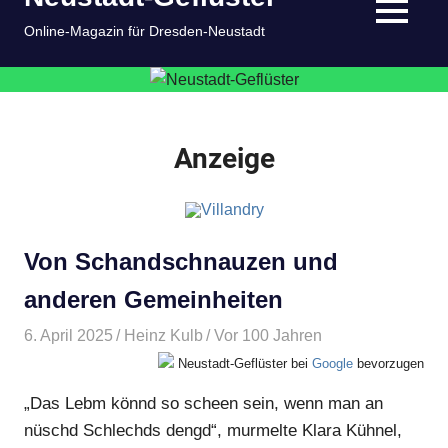
springen
MENÜ
Online-Magazin für Dresden-Neustadt
Anzeige
Von Schandschnauzen und
anderen Gemeinheiten
6. April 2025
Heinz Kulb
Vor 100 Jahren
Neustadt-Geflüster bei
Google
bevorzugen
„Das Lebm könnd so scheen sein, wenn man an
nüschd Schlechds dengd“, murmelte Klara Kühnel,