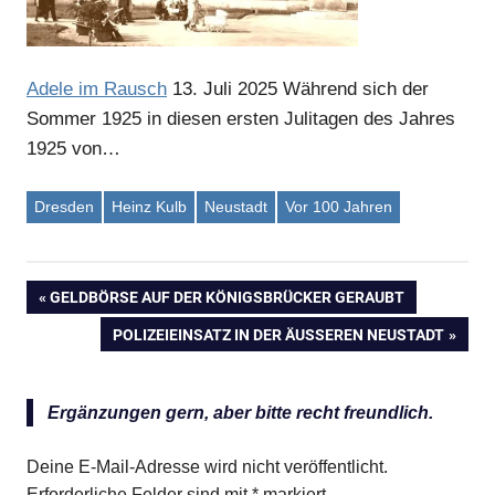
Adele im Rausch
13. Juli 2025
Während sich der
Sommer 1925 in diesen ersten Julitagen des Jahres
1925 von…
Dresden
Heinz Kulb
Neustadt
Vor 100 Jahren
VORHERIGER
GELDBÖRSE AUF DER KÖNIGSBRÜCKER GERAUBT
Beitragsnavigation
BEITRAG:
NÄCHSTER
POLIZEIEINSATZ IN DER ÄUSSEREN NEUSTADT
BEITRAG:
Ergänzungen gern, aber bitte recht freundlich.
Deine E-Mail-Adresse wird nicht veröffentlicht.
Erforderliche Felder sind mit
*
markiert