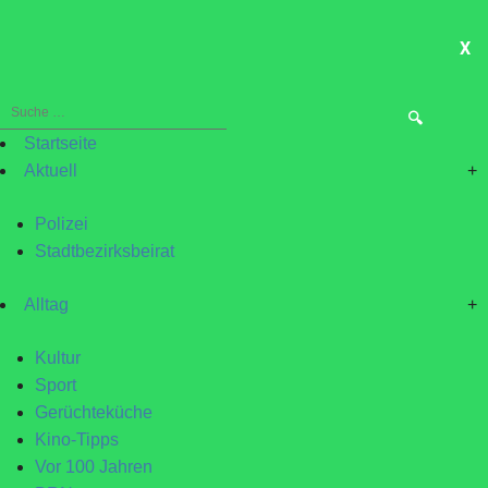
X
ME
Suche
nach:
Startseite
Aktuell
+
Polizei
Stadtbezirksbeirat
Alltag
+
Kultur
Sport
Gerüchteküche
Kino-Tipps
Vor 100 Jahren