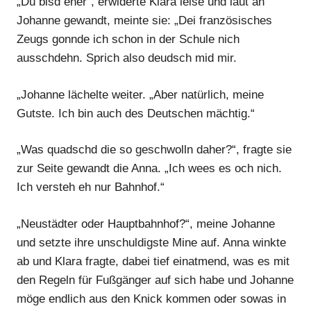
„Du bisd ener“, erwiderte Klara leise und laut an
Johanne gewandt, meinte sie: „Dei französisches
Zeugs gonnde ich schon in der Schule nich
ausschdehn. Sprich also deudsch mid mir.
Anzeige
„Johanne lächelte weiter. „Aber natürlich, meine
Gutste. Ich bin auch des Deutschen mächtig.“
„Was quadschd die so geschwolln daher?“, fragte sie
zur Seite gewandt die Anna. „Ich wees es och nich.
Ich versteh eh nur Bahnhof.“
„Neustädter oder Hauptbahnhof?“, meine Johanne
und setzte ihre unschuldigste Mine auf. Anna winkte
ab und Klara fragte, dabei tief einatmend, was es mit
den Regeln für Fußgänger auf sich habe und Johanne
möge endlich aus den Knick kommen oder sowas in
Anzeige