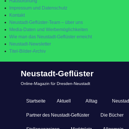
Hausordnung
Impressum und Datenschutz
Kontakt
Neustadt-Geflüster-Team – über uns
Media-Daten und Werbemöglichkeiten
Wie man das Neustadt-Geflüster erreicht
Neustadt-Newsletter
Titel-Bilder-Archiv
Zum
Neustadt-Geflüster
Inhalt
springen
Online-Magazin für Dresden-Neustadt
Startseite
Aktuell
Alltag
Neustad
Partner des Neustadt-Geflüster
Die Bücher