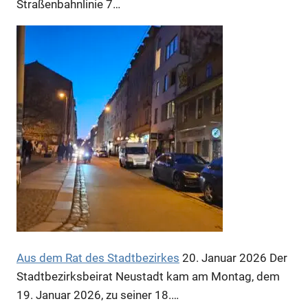
Straßenbahnlinie 7…
Anzeige
Anzeige
Aus dem Rat des Stadtbezirkes
20. Januar 2026
Der
Stadtbezirksbeirat Neustadt kam am Montag, dem
Anzeige
19. Januar 2026, zu seiner 18.…