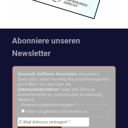
Abonniere unseren
Newsletter
Neustadt-Geflüster-Newsletter
abonnieren.
Dann gibt's jeden Sonntag Neustadt-Neuigkeiten
per E-Mail. Vor dem Abo die
Datenschutzrichtlinie
* lesen mit Infos zu
Anmeldeverfahren, statistischer Auswertung,
Widerruf.
Datenschutzbestimmungen
*
habe ich gelesen und stimme zu