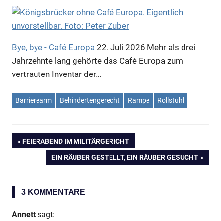
Bye, bye - Café Europa
22. Juli 2026
Mehr als drei
Jahrzehnte lang gehörte das Café Europa zum
vertrauten Inventar der…
Barrierearm
Behindertengerecht
Rampe
Rollstuhl
VORHERIGER
FEIERABEND IM MILITÄRGERICHT
Beitragsnavigation
BEITRAG:
NÄCHSTER
EIN RÄUBER GESTELLT, EIN RÄUBER GESUCHT
BEITRAG:
3 KOMMENTARE
Annett
sagt: