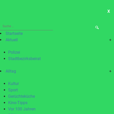
X
ME
Suche
nach:
Startseite
Aktuell
+
Polizei
Stadtbezirksbeirat
Alltag
+
Kultur
Sport
Gerüchteküche
Kino-Tipps
Vor 100 Jahren