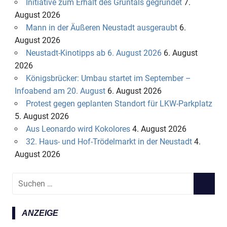
Initiative zum Erhalt des Grüntals gegründet
7.
August 2026
Mann in der Äußeren Neustadt ausgeraubt
6.
August 2026
Neustadt-Kinotipps ab 6. August 2026
6. August
2026
Königsbrücker: Umbau startet im September –
Infoabend am 20. August
6. August 2026
Protest gegen geplanten Standort für LKW-Parkplatz
5. August 2026
Aus Leonardo wird Kokolores
4. August 2026
32. Haus- und Hof-Trödelmarkt in der Neustadt
4.
August 2026
S
S
u
U
c
C
ANZEIGE
h
H