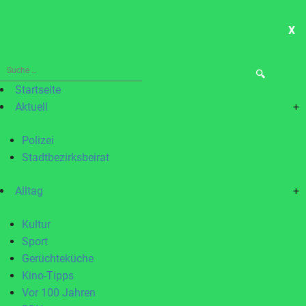
X
ME
Suche
nach:
Startseite
Aktuell
+
Polizei
Stadtbezirksbeirat
Alltag
+
Kultur
Sport
Gerüchteküche
Kino-Tipps
Vor 100 Jahren