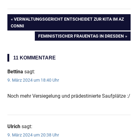
VORHERIGER
VERWALTUNGSGERICHT ENTSCHEIDET ZUR KITA IM AZ
Beitragsnavigation
CONNI
BEITRAG:
NÄCHSTER
FEMINISTISCHER FRAUENTAG IN DRESDEN
BEITRAG:
11 KOMMENTARE
Bettina
sagt:
9. März 2024 um 18:40 Uhr
Noch mehr Versiegelung und prädestinierte Saufplätze :/
Ulrich
sagt:
9. März 2024 um 20:38 Uhr