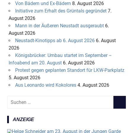
Von Bädern und Ex-Bädern
8. August 2026
Initiative zum Erhalt des Grüntals gegründet
7.
August 2026
Mann in der Äußeren Neustadt ausgeraubt
6.
August 2026
Neustadt-Kinotipps ab 6. August 2026
6. August
2026
Königsbrücker: Umbau startet im September –
Infoabend am 20. August
6. August 2026
Protest gegen geplanten Standort für LKW-Parkplatz
5. August 2026
Aus Leonardo wird Kokolores
4. August 2026
S
S
u
U
c
C
ANZEIGE
h
H
e
E