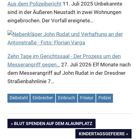
Aus dem Polizeibericht
11. Juli 2025
Unbekannte
sind in der Äußeren Neustadt in zwei Wohnungen
eingebrochen. Der Vorfall ereignete…
Zehn Tage im Gerichtssaal - Der Prozess um den
Messerangriff gegen…
27. Juli 2026
Elf Monate nach
dem Messerangriff auf John Rudat in der Dresdner
Straßenbahnlinie 7…
Diebstahl
Einbrecher
Einbruch
Friseur
Polizei
VORHERIGER
BLUT SPENDEN AUF DEM ALAUNPLATZ
Beitragsnavigation
BEITRAG:
NÄCHSTER
KINDERTAGSGEFEIERE