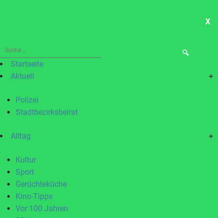
X
ME
Suche
nach:
Startseite
Aktuell
+
Polizei
Stadtbezirksbeirat
Alltag
+
Kultur
Sport
Gerüchteküche
Kino-Tipps
Vor 100 Jahren