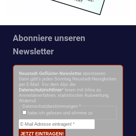
Abonniere unseren
Newsletter
Neustadt-Geflüster-Newsletter
abonnieren.
Dann gibt's jeden Sonntag Neustadt-Neuigkeiten
per E-Mail. Vor dem Abo die
Datenschutzrichtlinie
* lesen mit Infos zu
Anmeldeverfahren, statistischer Auswertung,
Widerruf.
Datenschutzbestimmungen
*
habe ich gelesen und stimme zu