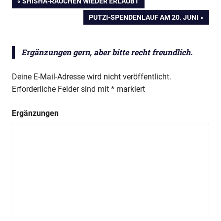
VORHERIGER
SHISHA-RAUCHEN WIEDER ERLAUBT
Beitragsnavigation
BEITRAG:
NÄCHSTER
PUTZI-SPENDENLAUF AM 20. JUNI
Anzeige
BEITRAG:
Ergänzungen gern, aber bitte recht freundlich.
Deine E-Mail-Adresse wird nicht veröffentlicht.
Erforderliche Felder sind mit
*
markiert
Ergänzungen
Anzeige
Anzeige