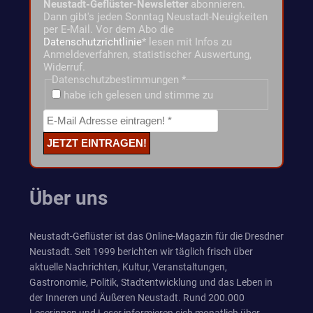
Neustadt-Geflüster-Newsletter
abonnieren.
Dann gibt's jeden Sonntag Neustadt-Neuigkeiten
per E-Mail. Vor dem Abo die
Datenschutzrichtlinie
* lesen mit Infos zu
Anmeldeverfahren, statistischer Auswertung,
Widerruf.
Datenschutzbestimmungen
*
habe ich gelesen und stimme zu
Über uns
Neustadt-Geflüster ist das Online-Magazin für die Dresdner
Neustadt. Seit 1999 berichten wir täglich frisch über
aktuelle Nachrichten, Kultur, Veranstaltungen,
Gastronomie, Politik, Stadtentwicklung und das Leben in
der Inneren und Äußeren Neustadt. Rund 200.000
Leserinnen und Leser informieren sich monatlich über