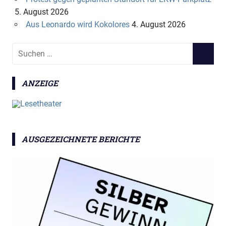
5. August 2026
Aus Leonardo wird Kokolores
4. August 2026
S
S
u
U
c
C
ANZEIGE
h
H
e
E
n
N
n
a
AUSGEZEICHNETE BERICHTE
c
h
: