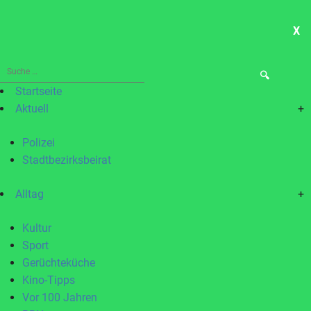
X
ME
Suche
nach:
Startseite
Aktuell
+
Polizei
Stadtbezirksbeirat
Alltag
+
Kultur
Sport
Gerüchteküche
Kino-Tipps
Vor 100 Jahren