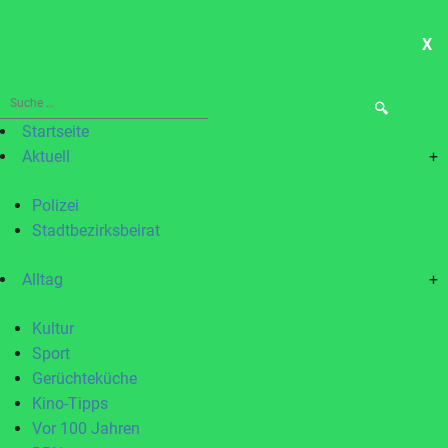
X
ME
Suche
nach:
Startseite
Aktuell
+
Polizei
Stadtbezirksbeirat
Alltag
+
Kultur
Sport
Gerüchteküche
Kino-Tipps
Vor 100 Jahren