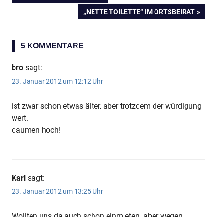
Beitragsnavigation
BEITRAG:
NÄCHSTER
„NETTE TOILETTE“ IM ORTSBEIRAT
BEITRAG:
5 KOMMENTARE
bro
sagt:
23. Januar 2012 um 12:12 Uhr
ist zwar schon etwas älter, aber trotzdem der würdigung
wert.
daumen hoch!
Karl
sagt:
23. Januar 2012 um 13:25 Uhr
Wollten uns da auch schon einmieten. aber wegen