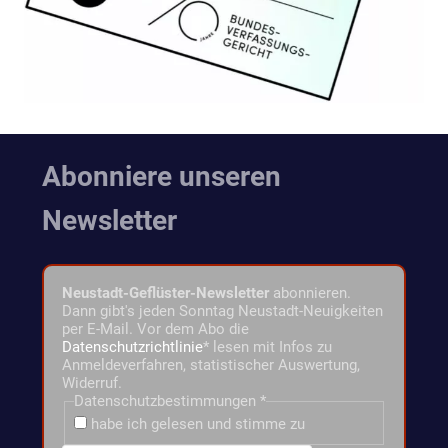
Abonniere unseren
Newsletter
Neustadt-Geflüster-Newsletter
abonnieren.
Dann gibt's jeden Sonntag Neustadt-Neuigkeiten
per E-Mail. Vor dem Abo die
Datenschutzrichtlinie
* lesen mit Infos zu
Anmeldeverfahren, statistischer Auswertung,
Widerruf.
Datenschutzbestimmungen
*
habe ich gelesen und stimme zu