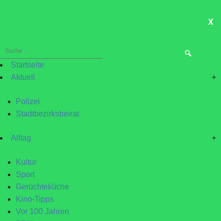
X
ME
Suche
nach:
Startseite
Aktuell
+
Polizei
Stadtbezirksbeirat
Alltag
+
Kultur
Sport
Gerüchteküche
Kino-Tipps
Vor 100 Jahren