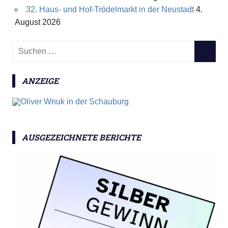
32. Haus- und Hof-Trödelmarkt in der Neustadt
4.
August 2026
S
S
u
U
c
C
ANZEIGE
h
H
e
E
n
N
n
a
AUSGEZEICHNETE BERICHTE
c
h
: