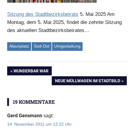
Sitzung des Stadtbezirksbeirats
5. Mai 2025
Am
Montag, dem 5. Mai 2025, findet die zehnte Sitzung
des aktuellen Stadtbezirksbeirates…
Alaunplatz
Süd-Ost
Umgestaltung
VORHERIGER
WUNDERBAR WAR
Beitragsnavigation
BEITRAG:
NÄCHSTER
NEUE MÜLLWAGEN IM STADTBILD
BEITRAG:
19 KOMMENTARE
Gerd Gensmann
sagt:
14. November 2011 um 12:22 Uhr